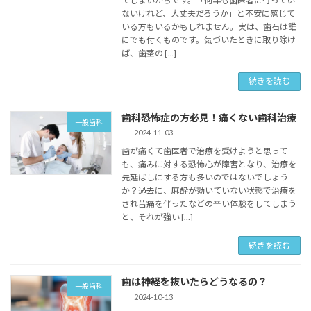
てしまいがちです。「何年も歯医者に行ってい
ないけれど、大丈夫だろうか」と不安に感じて
いる方もいるかもしれません。実は、歯石は誰
にでも付くものです。気づいたときに取り除け
ば、歯茎の […]
続きを読む
歯科恐怖症の方必見！痛くない歯科治療
一般歯科
2024-11-03
歯が痛くて歯医者で治療を受けようと思って
も、痛みに対する恐怖心が障害となり、治療を
先延ばしにする方も多いのではないでしょう
か？過去に、麻酔が効いていない状態で治療を
され苦痛を伴ったなどの辛い体験をしてしまう
と、それが強い […]
続きを読む
歯は神経を抜いたらどうなるの？
一般歯科
2024-10-13