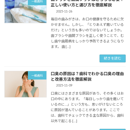
一般歯科
正しい使い方と選び方を徹底解説
2025-11-26
毎日の歯みがきは、お口の健康を守るために欠
かせません。しかし、「とりあえず磨いている
だけ」という方も多いのではないでしょうか。
歯ブラシや歯間ブラシを正しく使うことで、む
し歯や歯周病をしっかり予防できるようになり
ます。 歯 […]
続きを読む
口臭の原因は？歯科でわかる口臭の理由
一般歯科
と改善方法を徹底解説
2025-11-09
口臭にはさまざまな原因があり、その多くはお
口の中にあります。「毎日しっかり歯を磨いて
いるのに…」という方も、思いがけないところ
に原因が潜んでいることがあります。ここで
は、歯科でチェックできる主な原因から、歯科
以外で起こる […]