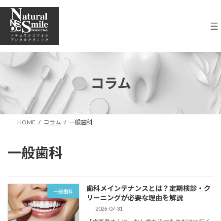
コ
ナ
ン
ビ
テ
ゲ
ン
ー
ツ
シ
へ
ョ
ス
ン
キ
に
コラム
ッ
移
プ
動
HOME
コラム
一般歯科
一般歯科
歯科メインテナンスとは？定期検診・ク
一般歯科
リーニングが必要な理由を解説
2026-07-31