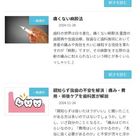
続きを読む
痛くない麻酔法
一般歯科
2024-11-28
歯科の世界は日々進化、痛くない麻酔法 重度の
歯周病や虫歯治療、抜歯など歯科施術において
患者の痛みや負担を大いに緩和する役目を果た
すのが「麻酔」ですが、その麻酔をする際の注
射の痛みに耐えられないという時とが多くいら
っしゃい […]
続きを読む
親知らず抜歯の不安を解消｜痛み・費
一般歯科
用・術後ケアを歯科医が解説
2024-11-24
「親知らずは抜いたほうがいい」と聞いたこと
がある方は多いのではないでしょうか。しか
し、いざ自分のこととなると、「痛みはどのく
らいなのか」「費用はいくらかかるのか」「本
当に抜く必要があるのか」と不安が次々と浮か