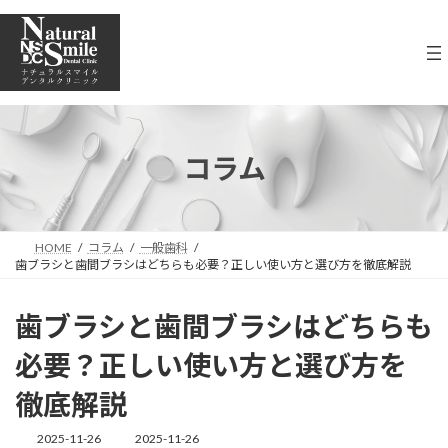
コ
ナ
ン
ビ
テ
ゲ
ン
ー
ツ
シ
へ
ョ
ス
ン
キ
に
コラム
ッ
移
プ
動
HOME
コラム
一般歯科
歯ブラシと歯間ブラシはどちらも必要？正しい使い方と選び方を徹底解説
歯ブラシと歯間ブラシはどちらも
必要？正しい使い方と選び方を
徹底解説
2025-11-26
2025-11-26
最