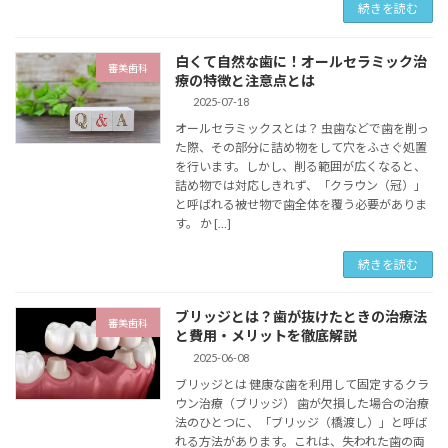
続きを読む
白くて自然な歯に！オールセラミック治
審美歯科
療の特徴と注意点とは
2025-07-18
オールセラミックスとは？ 虫歯などで歯を削っ
た際、その部分に詰め物をして穴をふさぐ処置
を行います。しかし、削る範囲が広くなると、
詰め物では対応しきれず、「クラウン（冠）」
と呼ばれる被せ物で歯全体を覆う必要がありま
す。 か […]
続きを読む
ブリッジとは？歯が抜けたときの治療法
審美歯科
と費用・メリットを徹底解説
2025-06-08
ブリッジとは 健康な歯を利用して固定するクラ
ウン治療（ブリッジ） 歯が欠損した場合の治療
法のひとつに、「ブリッジ（橋渡し）」と呼ば
れる方法があります。これは、失われた歯の両