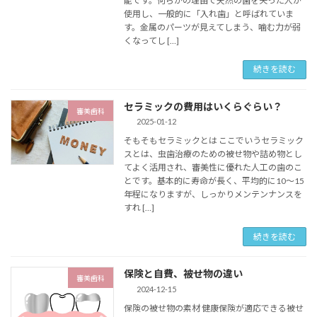
能です。何らかの理由で天然の歯を失った人が
使用し、一般的に「入れ歯」と呼ばれていま
す。金属のパーツが見えてしまう、噛む力が弱
くなってし […]
続きを読む
セラミックの費用はいくらぐらい？
審美歯科
2025-01-12
そもそもセラミックとは ここでいうセラミック
スとは、虫歯治療のための被せ物や詰め物とし
てよく活用され、審美性に優れた人工の歯のこ
とです。基本的に寿命が長く、平均的に10～15
年程になりますが、しっかりメンテンナンスを
すれ […]
続きを読む
保険と自費、被せ物の違い
審美歯科
2024-12-15
保険の被せ物の素材 健康保険が適応できる被せ