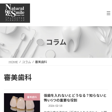
コ
ナ
ン
ビ
テ
ゲ
ン
ー
ツ
シ
へ
ョ
ス
ン
キ
に
コラム
ッ
移
プ
動
HOME
コラム
審美歯科
審美歯科
仮歯を入れないとどうなる？知らないと
審美歯科
怖い5つの重要な役割
2026-02-18