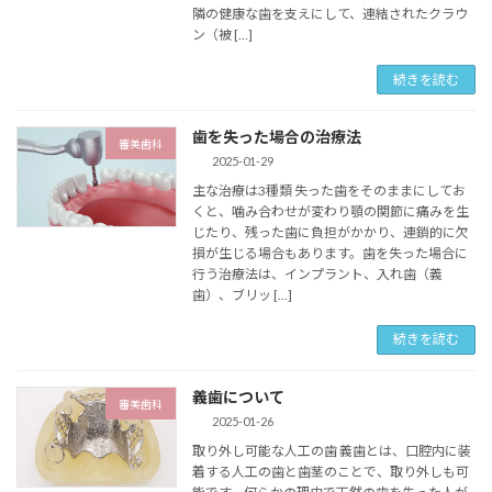
隣の健康な歯を支えにして、連結されたクラウ
ン（被 […]
続きを読む
歯を失った場合の治療法
審美歯科
2025-01-29
主な治療は3種類 失った歯をそのままにしてお
くと、噛み合わせが変わり顎の関節に痛みを生
じたり、残った歯に負担がかかり、連鎖的に欠
損が生じる場合もあります。歯を失った場合に
行う治療法は、インプラント、入れ歯（義
歯）、ブリッ […]
続きを読む
義歯について
審美歯科
2025-01-26
取り外し可能な人工の歯 義歯とは、口腔内に装
着する人工の歯と歯茎のことで、取り外しも可