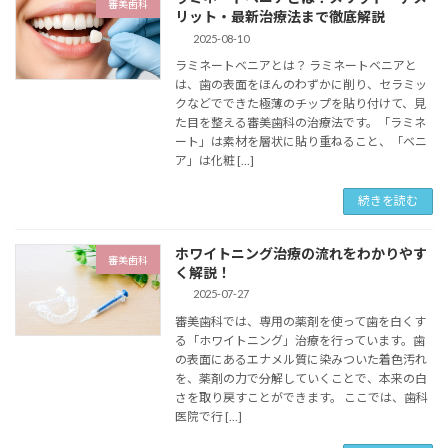
審美歯科
リット・最新治療法まで徹底解説
2025-08-10
ラミネートベニアとは？ ラミネートベニアと
は、歯の表面をほんのわずかに削り、セラミッ
クなどでできた極薄のチップを貼り付けて、見
た目を整える審美歯科の治療法です。「ラミネ
ート」は素材を層状に貼り重ねること、「ベニ
ア」は化粧 […]
続きを読む
ホワイトニング治療の流れをわかりやす
審美歯科
く解説！
2025-07-27
審美歯科では、専用の薬剤を使って歯を白くす
る「ホワイトニング」治療を行っています。歯
の表面にあるエナメル質に染みついた着色汚れ
を、薬剤の力で分解していくことで、本来の白
さを取り戻すことができます。 ここでは、歯科
医院で行 […]