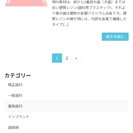
物の素材は、前から3番目の歯（犬歯）までは
白い硬質レジン(歯科用プラスチック)、それよ
り奥の歯は銀色の金銀パラジウム合金です。硬
質レジンの被せ物には、内部を金属で補強した
タイプ […]
続きを読む
投
1
2
»
固
固
定
定
稿
ペ
ペ
カテゴリー
ー
ー
の
ジ
ジ
矯正歯科
ペ
一般歯科
ー
審美歯科
ジ
送
インプラント
り
歯周病