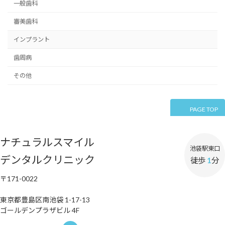
一般歯科
ー
審美歯科
ジ
送
インプラント
り
歯周病
その他
PAGE TOP
ナチュラルスマイル
池袋駅東口
デンタルクリニック
徒歩
1
分
〒171-0022
東京都豊島区南池袋 1-17-13
ゴールデンプラザビル 4F