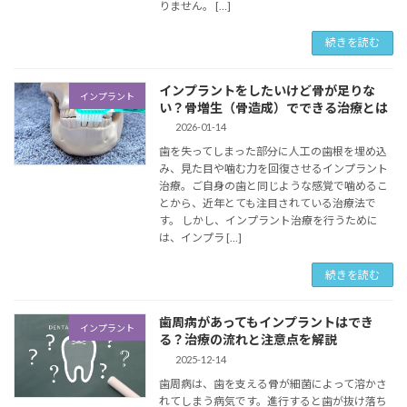
りません。 […]
続きを読む
インプラントをしたいけど骨が足りな
インプラント
い？骨増生（骨造成）でできる治療とは
2026-01-14
歯を失ってしまった部分に人工の歯根を埋め込
み、見た目や噛む力を回復させるインプラント
治療。ご自身の歯と同じような感覚で噛めるこ
とから、近年とても注目されている治療法で
す。 しかし、インプラント治療を行うために
は、インプラ […]
続きを読む
歯周病があってもインプラントはでき
インプラント
る？治療の流れと注意点を解説
2025-12-14
歯周病は、歯を支える骨が細菌によって溶かさ
れてしまう病気です。進行すると歯が抜け落ち