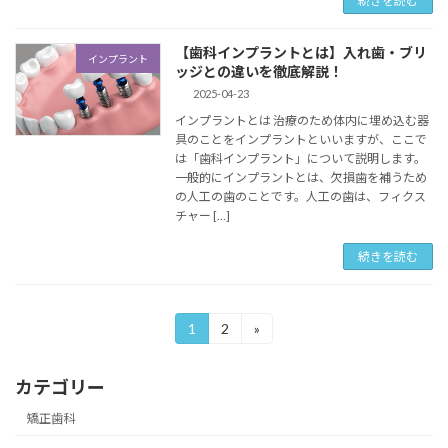
続きを読む
【歯科インプラントとは】入れ歯・ブリ
インプラント
ッジとの違いを徹底解説！
2025-04-23
インプラントとは 治療のため体内に埋め込む器
具のことをインプラントといいますが、ここで
は「歯科インプラント」について説明します。
一般的にインプラントとは、欠損歯を補うため
の人工の歯のことです。人工の歯は、フィクス
チャー […]
続きを読む
投
1
2
»
固
固
定
定
稿
ペ
ペ
カテゴリー
ー
ー
の
ジ
ジ
矯正歯科
ペ