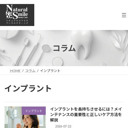
コ
ナ
ン
ビ
テ
ゲ
ン
ー
ツ
シ
へ
ョ
ス
ン
キ
に
コラム
ッ
移
プ
動
HOME
コラム
インプラント
インプラント
インプラントを長持ちさせるには？メイ
インプラント
ンテナンスの重要性と正しいケア方法を
解説
2026-07-22