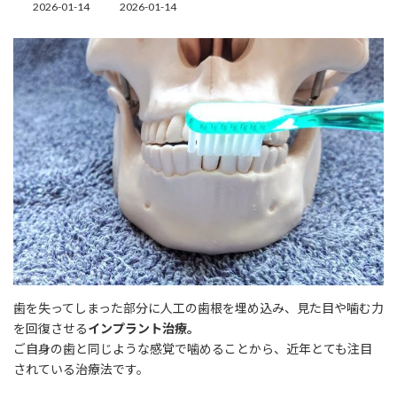
2026-01-14
2026-01-14
最
終
更
新
日
時
:
歯を失ってしまった部分に人工の歯根を埋め込み、見た目や噛む力
を回復させる
インプラント治療。
ご自身の歯と同じような感覚で噛めることから、近年とても注目
されている治療法です。