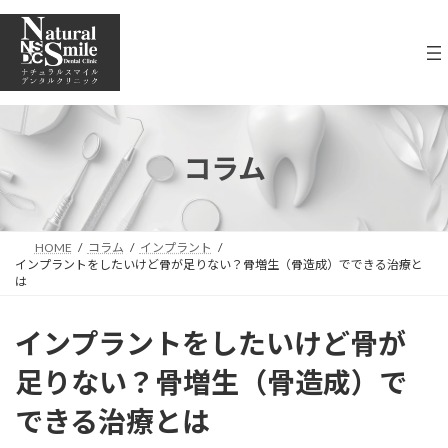
コ
ナ
ン
ビ
テ
ゲ
ン
ー
ツ
シ
へ
ョ
ス
ン
キ
に
コラム
ッ
移
プ
動
HOME
コラム
インプラント
インプラントをしたいけど骨が足りない？骨増生（骨造成）でできる治療と
は
インプラントをしたいけど骨が
足りない？骨増生（骨造成）で
できる治療とは