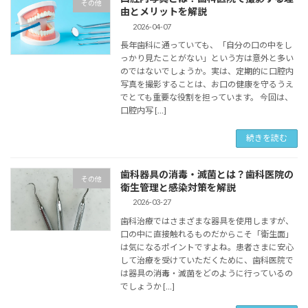
その他
由とメリットを解説
2026-04-07
長年歯科に通っていても、「自分の口の中をし
っかり見たことがない」という方は意外と多い
のではないでしょうか。実は、定期的に口腔内
写真を撮影することは、お口の健康を守るうえ
でとても重要な役割を担っています。 今回は、
口腔内写 […]
続きを読む
歯科器具の消毒・滅菌とは？歯科医院の
その他
衛生管理と感染対策を解説
2026-03-27
歯科治療ではさまざまな器具を使用しますが、
口の中に直接触れるものだからこそ「衛生面」
は気になるポイントですよね。患者さまに安心
して治療を受けていただくために、歯科医院で
は器具の消毒・滅菌をどのように行っているの
でしょうか […]