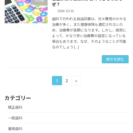
その他
ぜ？
2024-10-31
歯科で行われる自由診療は、元々費用のかかる
治療が多く、また健康保険も適応されないた
め、治療費が高額になります。しかし、医院に
よって、かなり安い治療費の設定になっている
場合もあります。なぜ、そのようなことが可能
なのでしょう […]
続きを読む
投
1
2
»
固
固
定
定
稿
ペ
ペ
カテゴリー
ー
ー
の
ジ
ジ
矯正歯科
ペ
一般歯科
ー
審美歯科
ジ