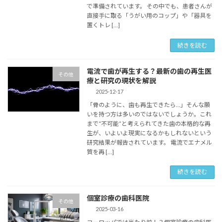
で準備されています。 その中でも、患者さんが
直接手に取る「うがい用のコップ」や「器具を
置くトレ […]
続きを読む
電流で歯が再生する？最新の歯の再生医
その他
療と研究の現状を解説
2025-12-17
「骨のように、歯も再生できたら…」そんな願
いを持つ方は多いのではないでしょうか。これ
まで“不可能”と考えられてきた歯の本格的な再
生が、いよいよ現実になるかもしれないという
研究結果が報告されています。 電流でエナメル
質を再 […]
続きを読む
個室診療の歯科医院
その他
2025-03-16