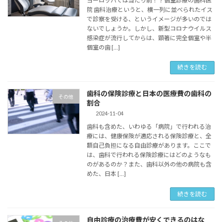
ヨーロッパでは当たり前！？個室診療の歯科医
院 歯科治療というと、横一列に並べられたイス
で診察を受ける、というイメージが多いのでは
ないでしょうか。しかし、新型コロナウイルス
感染症が流行してからは、顕著に完全個室や半
個室の歯 […]
続きを読む
歯科の保険診療と日本の医療費の歯科の
その他
割合
2024-11-04
歯科も含めた、いわゆる「病院」で行われる治
療には、健康保険が適応される保険診療と、全
額自己負担になる自由診療があります。ここで
は、歯科で行われる保険診療にはどのようなも
のがあるのか？また、歯科以外の他の病院も含
めた、日本 […]
続きを読む
自由診療の治療費が安くできるのはな