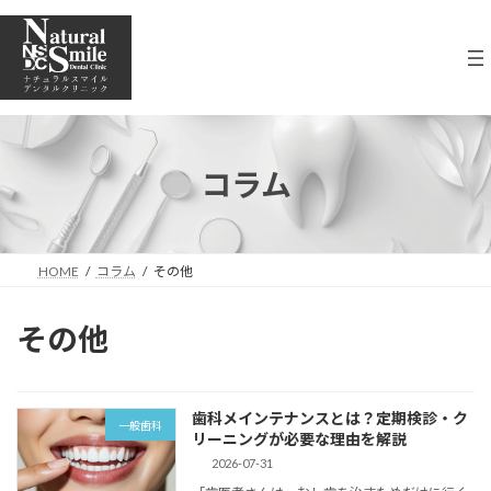
コ
ナ
ン
ビ
テ
ゲ
ン
ー
ツ
シ
へ
ョ
ス
ン
キ
に
コラム
ッ
移
プ
動
HOME
コラム
その他
その他
歯科メインテナンスとは？定期検診・ク
一般歯科
リーニングが必要な理由を解説
2026-07-31