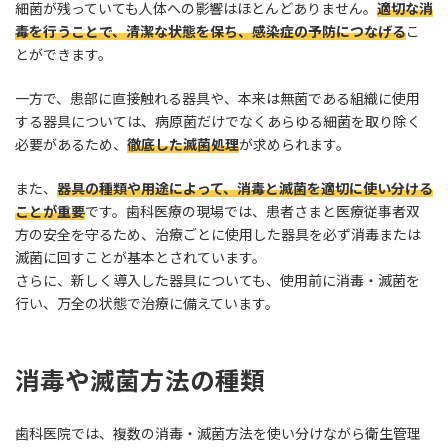
細菌が残っていても人体への影響はほとんどありません。
適切な消
毒を行うことで、清潔な状態を保ち、感染症の予防につなげる
こ
とができます。
一方で、患部に直接触れる器具や、本来は無菌である組織に使用
する器具については、病原菌だけでなくあらゆる細菌を取り除く
必要があるため、
徹底した滅菌処理
が求められます。
また、
器具の種類や用途によって、消毒と滅菌を適切に使い分ける
ことが重要
です。歯科医療の現場では、患者さまと医療従事者双
方の安全を守るため、治療ごとに使用した器具を必ず消毒または
滅菌に回すことが基本とされています。
さらに、新しく導入した器具についても、使用前に消毒・滅菌を
行い、万全の状態で治療に備えています。
消毒や滅菌方法の種類
歯科医院では、複数の消毒・滅菌方法を使い分けながら衛生管理