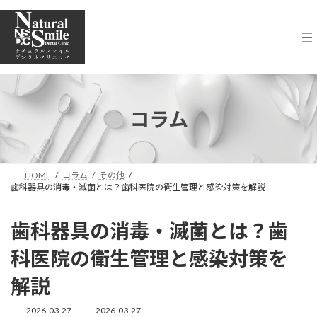
コ
ナ
ン
ビ
テ
ゲ
ン
ー
ツ
シ
へ
ョ
ス
ン
キ
に
コラム
ッ
移
プ
動
HOME
コラム
その他
歯科器具の消毒・滅菌とは？歯科医院の衛生管理と感染対策を解説
歯科器具の消毒・滅菌とは？歯
科医院の衛生管理と感染対策を
解説
2026-03-27
2026-03-27
最