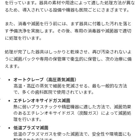
を行っています。器具の素材や用途によって適した処理方法が異な
るため、導入されている設備や機器も医院ごとにさまざまです。
また、消毒や滅菌を行う前には、まず器具に付着した汚れを落と
す予備洗浄を実施します。その後、専用の消毒器や滅菌器で適切
に処理を行います。
処理が完了した器具はしっかりと乾燥させ、再び汚染されないよ
うに滅菌パックや専用の保管庫で衛生的に保管し、次の治療に備
えます。
オートクレーブ（高圧蒸気滅菌）
高温・高圧の蒸気で細菌を死滅させる、最も一般的な方法
で、多くの歯科医院で使用されています。
エチレンオキサイドガス滅菌
熱に弱いプラスチックや精密機器に適した方法で、滅菌効果
のあるエチレンオキサイドガス（炭酸ガス）によって滅菌処
理を行います。
低温プラズマ滅菌
低温のプラズマガスを使った滅菌法で、安全性や環境面にも