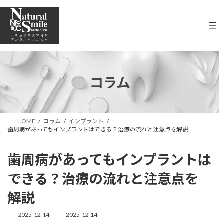
コ
ナ
ン
ビ
テ
ゲ
ン
ー
ツ
シ
へ
ョ
ス
ン
キ
に
コラム
ッ
移
プ
動
HOME
コラム
インプラント
歯周病があってもインプラントはできる？治療の流れと注意点を解説
歯周病があってもインプラントは
できる？治療の流れと注意点を
解説
2025-12-14
2025-12-14
最