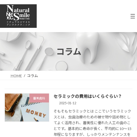
コ
ナ
ン
ビ
テ
ゲ
ン
ー
ツ
シ
へ
ョ
ス
ン
キ
に
コラム
ッ
移
プ
動
HOME
コラム
セラミックの費用はいくらぐらい？
審美歯科
2025-01-12
そもそもセラミックとは ここでいうセラミック
スとは、虫歯治療のための被せ物や詰め物とし
てよく活用され、審美性に優れた人工の歯のこ
とです。基本的に寿命が長く、平均的に10～15
年程になりますが、しっかりメンテンナンスを