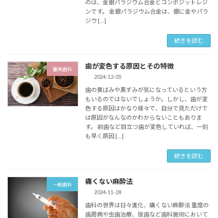
のは、金銀パラジウム合金とコンポジットレジ
ンです。 金銀パラジウム合金は、銀に金やパラ
ジウ […]
続きを読む
歯が変色する原因とその特徴
審美歯科
2024-12-05
歯の黄ばみや黒ずみが気になっているという方
もいるのではないでしょうか。しかし、歯が変
色する原因はかなり様々で、自分で見ただけで
は原因がなんなのかわからないこともありま
す。 前歯など目立つ歯が変色していれば、一刻
も早く原因 […]
続きを読む
痛くない麻酔法
一般歯科
2024-11-28
歯科の世界は日々進化、痛くない麻酔法 重度の
歯周病や虫歯治療、抜歯など歯科施術において