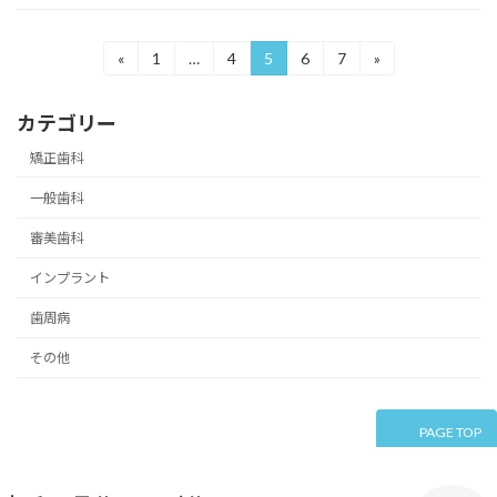
投
«
1
…
4
5
6
7
»
固
固
固
固
固
定
定
定
定
定
稿
ペ
ペ
ペ
ペ
ペ
カテゴリー
ー
ー
ー
ー
ー
の
ジ
ジ
ジ
ジ
ジ
矯正歯科
ペ
一般歯科
ー
審美歯科
ジ
送
インプラント
り
歯周病
その他
PAGE TOP