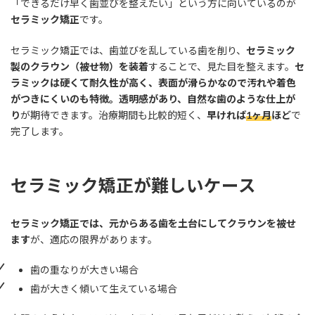
「できるだけ早く歯並びを整えたい」という方に向いているのが
セラミック矯正
です。
セラミック矯正では、歯並びを乱している歯を削り、
セラミック
製のクラウン（被せ物）を装着
することで、見た目を整えます。
セ
ラミックは硬くて耐久性が高く、表面が滑らかなので汚れや着色
がつきにくいのも特徴。透明感があり、自然な歯のような仕上が
り
が期待できます。治療期間も比較的短く、
早ければ
1ヶ月
ほど
で
完了します。
セラミック矯正が難しいケース
セラミック矯正では、元からある歯を土台にしてクラウンを被せ
ます
が、適応の限界があります。
歯の重なりが大きい場合
歯が大きく傾いて生えている場合