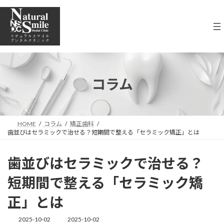
コ
ナ
ン
ビ
テ
ゲ
ン
ー
ツ
シ
へ
ョ
ス
ン
キ
に
コラム
ッ
移
プ
動
HOME
コラム
矯正歯科
歯並びはセラミックで治せる？短期間で整える「セラミック矯正」とは
歯並びはセラミックで治せる？
短期間で整える「セラミック矯
正」とは
2025-10-02
2025-10-02
最