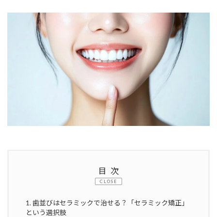
終
更
新
日
時
:
目次
CLOSE
1.
歯並びはセラミックで治せる？「セラミック矯正」
という選択肢