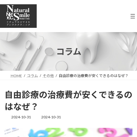
コ
ナ
ン
ビ
テ
ゲ
ン
ー
ツ
シ
へ
ョ
ス
ン
キ
に
コラム
ッ
移
プ
動
HOME
コラム
その他
自由診療の治療費が安くできるのはなぜ？
自由診療の治療費が安くできるの
はなぜ？
2024-10-31
2024-10-31
最
終
更
新