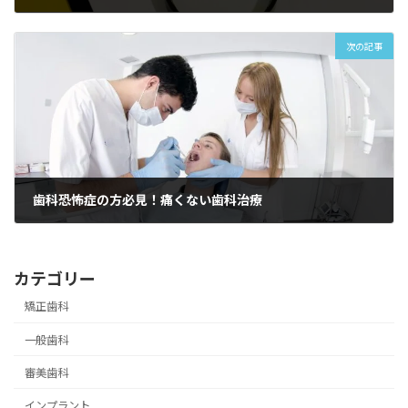
2024-10-30
次の記事
歯科恐怖症の方必見！痛くない歯科治療
2024-11-03
カテゴリー
矯正歯科
一般歯科
審美歯科
インプラント