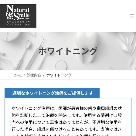
コ
ナ
ン
ビ
テ
ゲ
ン
ー
ツ
シ
へ
ョ
ス
ン
キ
に
ホワイトニング
ッ
移
プ
動
HOME
診療内容
ホワイトニング
適切なホワイトニング治療をご提供します
ホワイトニング治療は、医師が患者様の歯や歯周組織の状
態を診断した上で治療を開始します。使用する薬剤は口腔
内への使用について毒性はありませんが、不適切な使用を
行った場合、組織を傷つけることもあります。当院ではき